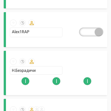
person_outline
Alex1RAP
person_outline
Н.Безрадичи
person_outline
person_outline
person_outline