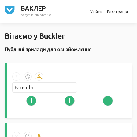
БАКЛЕР
Увійти
Реєстрація
розумна енергетика
Вітаємо у Buckler
Публічні прилади для ознайомлення
person_outline
Fazenda
person_outline