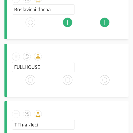
Roslavichi dacha
person_outline
FULLHOUSE
person_outline
ТП на Лесі