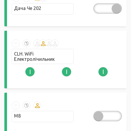
Дача Че 202
person_outline
person_outline
person_outline
person_outline
CLH. WiFi
Електролічильник
person_outline
М8