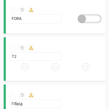
person_outline
FORA
person_outline
T2
person_outline
Гібрід