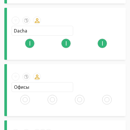
person_outline
Dacha
person_outline
Офисы