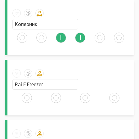
person_outline
Коперник
person_outline
Rai F Freezer
person_outline