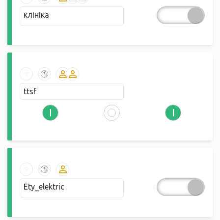
клініка
person_outline
person_outline
ttsf
person_outline
Ety_elektric