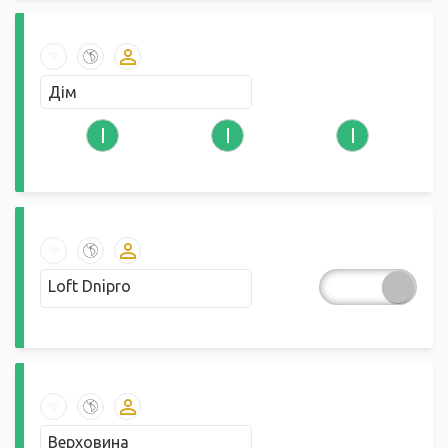
person_outline
Дім
person_outline
Loft Dnipro
person_outline
Верховина